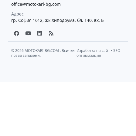
office@motokari-bg.com
Адрес
гр. София 1612, жк Хиподрума, бл. 140, вх. Б
F
Y
L
R
a
o
i
s
c
u
n
s
e
t
k
b
u
e
© 2026
MOTOKARI-BG.COM
. Всички
Изработка на сайт
•
SEO
права запазени.
o
b
d
оптимизация
o
e
i
k
n