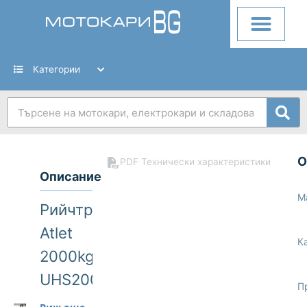
Skip
to
content
Категории
Search
О
PDF Технически характеристики
Описание
М
Рийчтрак
Atlet
К
2000kg
UHS200
П
Рийчтрак