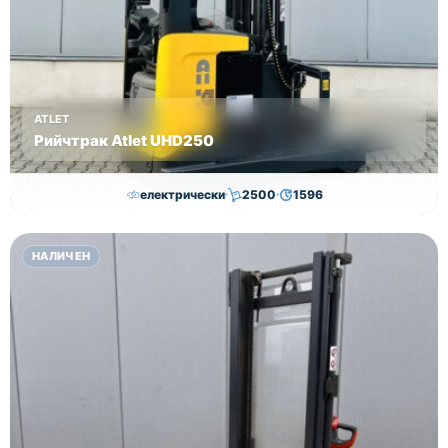
мейл.
Цвна
15500лв
без ДДС!
ATLET
Рийчтрак Atlet UHD250
електрически
2500
1596
11,000.00
€
10,750.00
€
НАЛИЧЕН
Височина
Година
Състояние
8950
2012
втора употреба