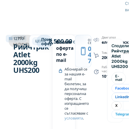
в
С
в
допълнителни
данни.
Машината
е в
РИЙЧТРАК
отлично
Двигател
НЕ Е
12770
Поискай
8,500.00
ОБАДИ
→
ЦЕНА
Вземи
€
електричес
работно
оферта
СЕ
Рийчтрак
НАЛИЧЕН
Сподели
0889
оферта
състояние.
Рийчтра
Atlet
439
Товароподемнос
по e-
Atlet
2000
749
mail
2000kg
2000kg
Електрическият
UHS200
UHS200
Работни
Абонирай се
рийчтрак
часове
за нашия e-
10198
E-
се
mail
mail
бюлетин, за
предлага
да получиш
Facebo
с
персонална
безплатна
LinkedI
оферта. С
изпращането
доставка
X
се
до всяка
съгласявам с
Telegr
точка в
условията
.
страната