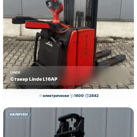
LINDE
Стакер Linde L16AP
електрически
1600
2842
8,000.00
€
7,800.00
€
НАЛИЧЕН
Височина
Година
Състояние
4352
2018
втора употреба