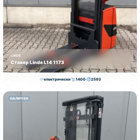
LINDE
Стакер Linde L14 1173
електрически
1400
2593
7,000.00
€
6,500.00
€
НАЛИЧЕН
Височина
Година
Състояние
2593
2019
втора употреба