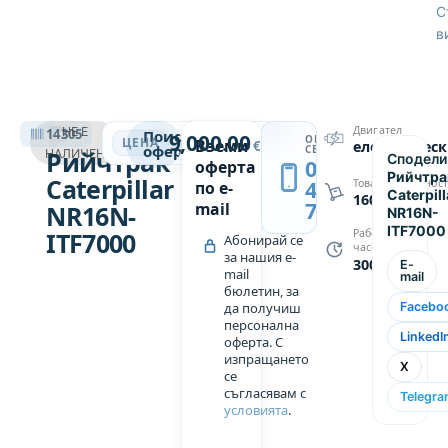
бази и
С
в
складове
на
закрито,
с равни и
РИЙЧТРАК
здрави
Двигател
НЕ Е
14305
Поискай
9,000.00
ОБАДИ
→
ЦЕНА
Вземи
€
електричес
подови
оферта
СЕ
Рийчтрак
НАЛИЧЕН
Сподели
0889
оферта
повърхности.
Рийчтра
Caterpillar
439
Товароподемнос
по e-
Caterpill
Техническите
1600
749
mail
NR16N-
NR16N-
параметри
ITF7000
ITF7000
Работни
Абонирай се
са
часове
за нашия e-
3000
посочени
E-
mail
mail
в
бюлетин, за
да получиш
Facebo
допълнителни
персонална
данни.
LinkedI
оферта. С
изпращането
X
се
Ако се
съгласявам с
Telegr
колебаете
условията
.
в избора