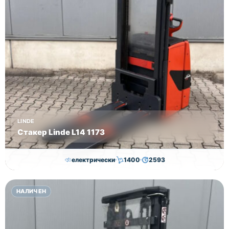
LINDE
Стакер Linde L14 1173
електрически
1400
2593
7,000.00
€
6,500.00
€
НАЛИЧЕН
Височина
Година
Състояние
2593
2019
втора употреба