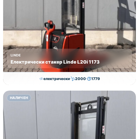
LINDE
Електрически стакер Linde L20i 1173
електрически
2000
1779
7,050.00
€
7,000.00
€
НАЛИЧЕН
Височина
Година
Състояние
3170
2018
втора употреба