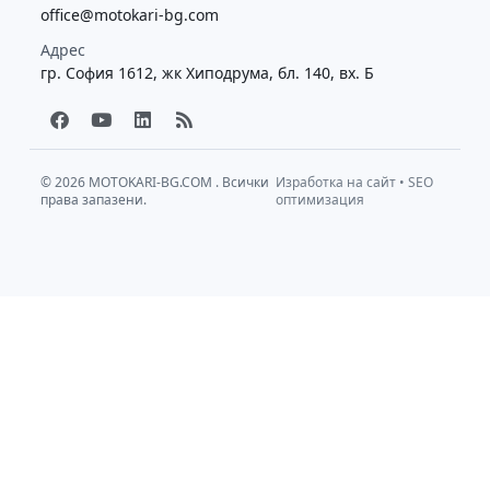
office@motokari-bg.com
Адрес
гр. София 1612, жк Хиподрума, бл. 140, вх. Б
F
Y
L
R
a
o
i
s
c
u
n
s
e
t
k
b
u
e
© 2026
MOTOKARI-BG.COM
. Всички
Изработка на сайт
•
SEO
права запазени.
o
b
d
оптимизация
o
e
i
k
n