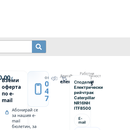
Работни
й
0.00
Двигател
Товароподемност
→
ОБАДИ СЕ
€
часове
Вземи
електрически
1600
0889
Сподели
ски
11853
оферта
Електрически
439
рийчтрак
по e-
749
Caterpillar
mail
NR16NH
ITF8500
Абонирай се
за нашия e-
E-
mail
mail
бюлетин, за