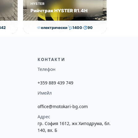
HYSTER
Рийчтрак HYSTER R1.4H
842
електрически
1400
90
€
12,000.00
€
11,560.00
€
ие
Височина
Година
Състояние
потреба
7476
2009
втора употреба
КОНТАКТИ
Телефон
+359 889 439 749
Имейл
office@motokari-bg.com
Адрес
гр. София 1612, жк Хиподрума, бл.
140, вх. Б