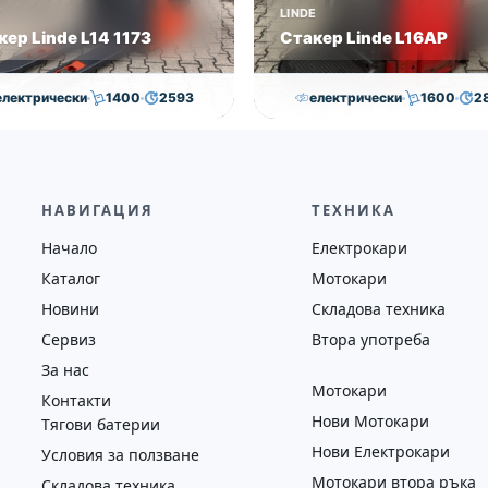
E
LINDE
кер Linde L14 1173
Стакер Linde L16AP
електрически
1400
2593
електрически
1600
2
7,000.00
€
6,500.00
€
8,000.00
€
7,800.00
на
Година
Състояние
Височина
Година
Състоян
2019
втора употреба
4352
2018
втора у
НАВИГАЦИЯ
ТЕХНИКА
Начало
Електрокари
Каталог
Мотокари
Новини
Складова техника
Сервиз
Втора употреба
За нас
Мотокари
Контакти
Нови Мотокари
Тягови батерии
Нови Електрокари
Условия за ползване
Мотокари втора ръка
Складова техника