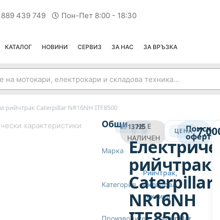
 889 439 749
Пон-Пет 8:00 - 18:30
КАТАЛОГ
НОВИНИ
СЕРВИЗ
ЗА НАС
ЗА ВРЪЗКА
и рийчтрак Caterpillar NR16NH ITF8500
РИЙЧТРАК
Общи
чески характеристики
13725
НЕ Е
Поиска
7,00
ЦЕНА
оферта
НАЛИЧЕН
Електриче
Марка
—
рийчтрак
Рийчтрак
,
Caterpillar
Категория
Складова
NR16NH
техника
ITF8500
Производител
Caterpillar