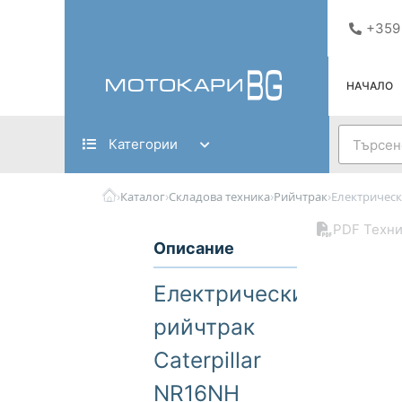
Skip
+359
to
content
НАЧАЛО
Search
Категории
›
›
›
›
Каталог
Складова техника
Рийчтрак
Електрическ
PDF Техни
Описание
Електрически
рийчтрак
Caterpillar
NR16NH