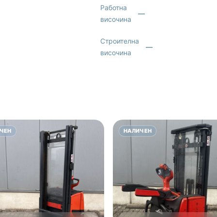
Работна
—
височина
Строителна
—
височина
ЧЕН
НАЛИЧЕН