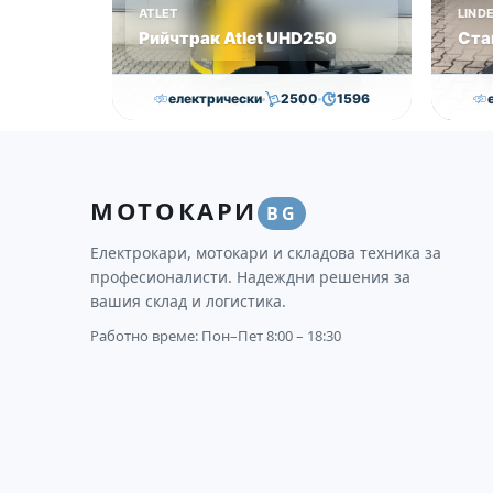
ATLET
LIND
Рийчтрак Atlet UHD250
Ста
електрически
2500
1596
11,000.00
€
10,750.00
€
Височина
Година
Състояние
Височи
МОТОКАРИ
8950
2012
втора употреба
2593
BG
Електрокари, мотокари и складова техника за
професионалисти. Надеждни решения за
вашия склад и логистика.
Работно време: Пон–Пет 8:00 – 18:30