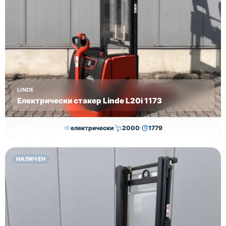
LINDE
Електрически стакер Linde L20i 1173
електрически
2000
1779
7,050.00
€
7,000.00
€
НАЛИЧЕН
Височина
Година
Състояние
3170
2018
втора употреба