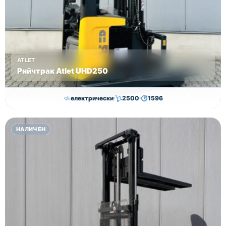
ATLET
Рийчтрак Atlet UHD250
електрически
2500
1596
11,000.00
€
10,750.00
€
НАЛИЧЕН
Височина
Година
Състояние
8950
2012
втора употреба