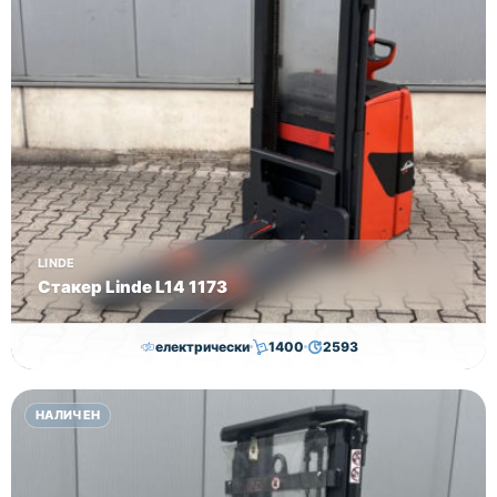
LINDE
Стакер Linde L14 1173
електрически
1400
2593
7,000.00
€
6,500.00
€
НАЛИЧЕН
Височина
Година
Състояние
2593
2019
втора употреба