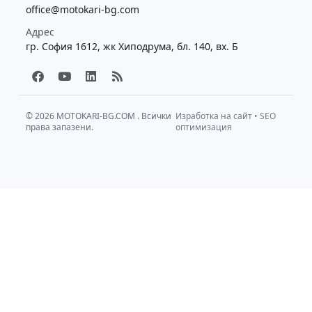
office@motokari-bg.com
Адрес
гр. София 1612, жк Хиподрума, бл. 140, вх. Б
F
Y
L
R
a
o
i
s
c
u
n
s
e
t
k
b
u
e
© 2026
MOTOKARI-BG.COM
. Всички
Изработка на сайт
•
SEO
права запазени.
o
b
d
оптимизация
o
e
i
k
n