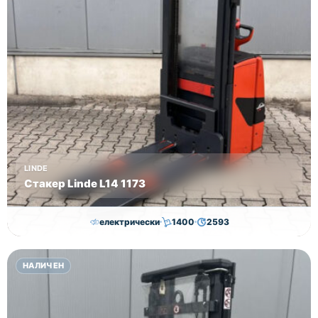
LINDE
Стакер Linde L14 1173
електрически
1400
2593
7,000.00
€
6,500.00
€
НАЛИЧЕН
Височина
Година
Състояние
2593
2019
втора употреба