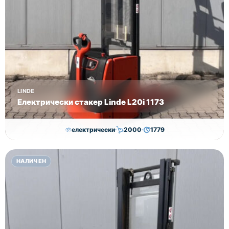
LINDE
Електрически стакер Linde L20i 1173
електрически
2000
1779
7,050.00
€
7,000.00
€
НАЛИЧЕН
Височина
Година
Състояние
3170
2018
втора употреба