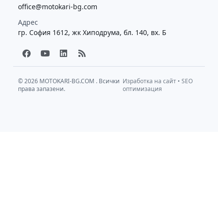
office@motokari-bg.com
Адрес
гр. София 1612, жк Хиподрума, бл. 140, вх. Б
F
Y
L
R
a
o
i
s
c
u
n
s
e
t
k
b
u
e
© 2026
MOTOKARI-BG.COM
. Всички
Изработка на сайт
•
SEO
права запазени.
o
b
d
оптимизация
o
e
i
k
n