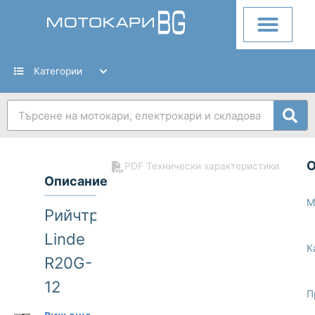
Skip
to
content
Категории
Search
PDF Технически характеристики
Описание
М
Рийчтрак
Linde
К
R20G-
12
П
Рийчтрак