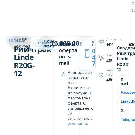
е в
С
в
отлично
функционално
състояние
на 4800
РИЙЧТРАК
моточаса.
Двигател
НЕ Е
14250
Поискай
16,000.00
ОБАДИ
→
ЦЕНА
Вземи
€
електричес
Товароподемност
оферта
СЕ
Рийчтрак
НАЛИЧЕН
Сподели
0889
оферта
2000 кг,
Рийчтра
Linde
439
Товароподемнос
по e-
Linde
работна
2000
749
mail
R20G-
R20G-
височина
12
12
Работни
Абонирай се
7455 мм,
часове
за нашия e-
4800
триплекс
E-
mail
mail
мачта.
бюлетин, за
да получиш
Facebo
Техническите
персонална
характеристики
LinkedI
оферта. С
са
изпращането
X
се
посочени
съгласявам с
Telegr
в
условията
.
допълнителни