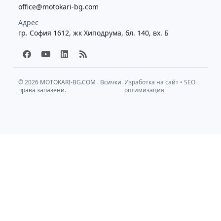
office@motokari-bg.com
Адрес
гр. София 1612, жк Хиподрума, бл. 140, вх. Б
F
Y
L
R
a
o
i
s
c
u
n
s
e
t
k
b
u
e
© 2026
MOTOKARI-BG.COM
. Всички
Изработка на сайт
•
SEO
права запазени.
o
b
d
оптимизация
o
e
i
k
n