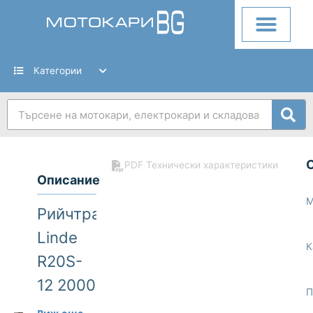
Skip
to
content
Категории
Search
PDF Технически характеристики
Описание
М
Рийчтрак
Linde
К
R20S-
12 2000
П
кг