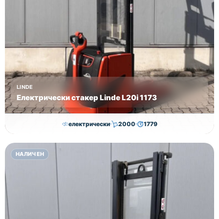
LINDE
Електрически стакер Linde L20i 1173
електрически
2000
1779
7,050.00
€
7,000.00
€
НАЛИЧЕН
Височина
Година
Състояние
3170
2018
втора употреба