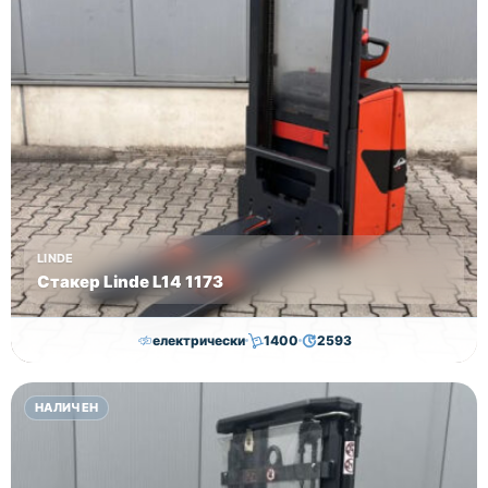
LINDE
Стакер Linde L14 1173
електрически
1400
2593
7,000.00
€
6,500.00
€
НАЛИЧЕН
Височина
Година
Състояние
2593
2019
втора употреба