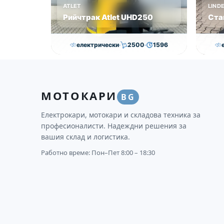
ATLET
LIND
Рийчтрак Atlet UHD250
Ста
електрически
2500
1596
11,000.00
€
10,750.00
€
Височина
Година
Състояние
Височи
МОТОКАРИ
8950
2012
втора употреба
2593
BG
Електрокари, мотокари и складова техника за
професионалисти. Надеждни решения за
вашия склад и логистика.
Работно време: Пон–Пет 8:00 – 18:30