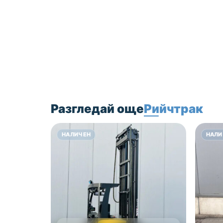
Ако се колебаете в
избора на складова
техника, моля,
свържете се с нас.
Ще Ви помогнем да
направите
оптималния избор,
съобразен с
условията на
работната Ви среда и
Разгледай още
Рийчтрак
предвидения бюджет.
НАЛИЧЕН
НАЛИ
Цена: 29 000 лв без
ДДС!