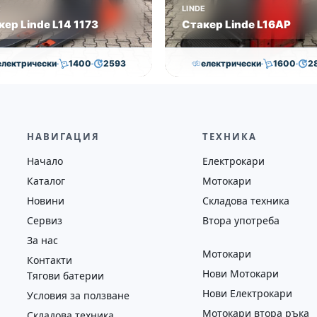
E
LINDE
кер Linde L14 1173
Стакер Linde L16AP
електрически
1400
2593
електрически
1600
2
7,000.00
€
6,500.00
€
8,000.00
€
7,800.00
на
Година
Състояние
Височина
Година
Състоян
2019
втора употреба
4352
2018
втора у
НАВИГАЦИЯ
ТЕХНИКА
Начало
Електрокари
Каталог
Мотокари
Новини
Складова техника
Сервиз
Втора употреба
За нас
Мотокари
Контакти
Нови Мотокари
Тягови батерии
Нови Електрокари
Условия за ползване
Мотокари втора ръка
Складова техника