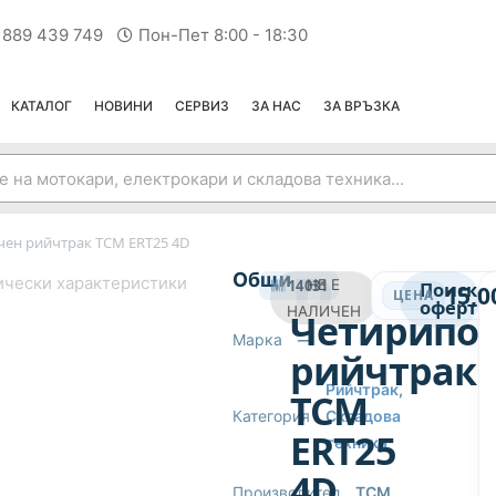
 889 439 749
Пон-Пет 8:00 - 18:30
КАТАЛОГ
НОВИНИ
СЕРВИЗ
ЗА НАС
ЗА ВРЪЗКА
ен рийчтрак TCM ERT25 4D
РИЙЧТРАК
Общи
ически характеристики
14031
НЕ Е
Поиска
15,0
ЦЕНА
оферта
НАЛИЧЕН
Четирипо
Марка
—
рийчтрак
Рийчтрак
,
TCM
Категория
Складова
ERT25
техника
4D
Производител
TCM