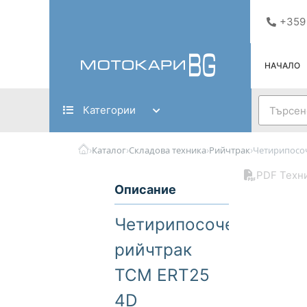
Skip
+359
to
content
НАЧАЛО
Search
Категории
›
›
›
›
Каталог
Складова техника
Рийчтрак
Четирипосоч
PDF Техн
Описание
Четирипосочен
рийчтрак
TCM ERT25
4D