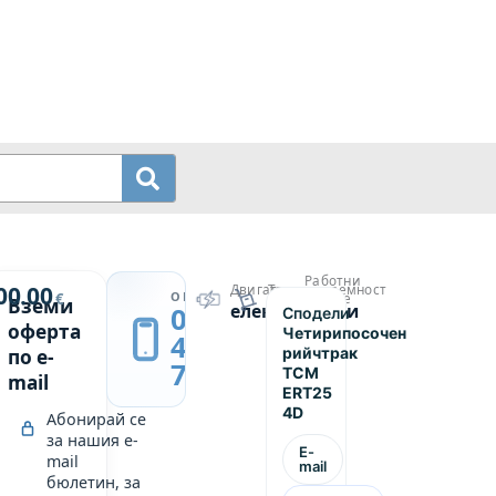
Работни
й
00.00
Двигател
Товароподемност
→
ОБАДИ СЕ
€
часове
Вземи
електрически
2500
0889
Сподели
сочен
711
оферта
Четирипосочен
439
рийчтрак
по e-
749
TCM
mail
ERT25
4D
Абонирай се
за нашия e-
E-
mail
mail
бюлетин, за