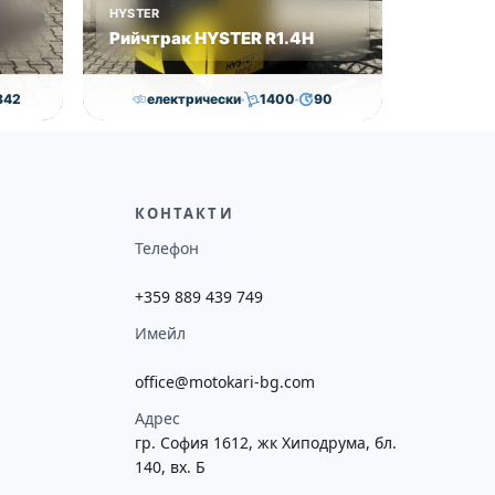
HYSTER
Рийчтрак HYSTER R1.4H
842
електрически
1400
90
€
12,000.00
€
11,560.00
€
ие
Височина
Година
Състояние
потреба
7476
2009
втора употреба
КОНТАКТИ
Телефон
+359 889 439 749
Имейл
office@motokari-bg.com
Адрес
гр. София 1612, жк Хиподрума, бл.
140, вх. Б