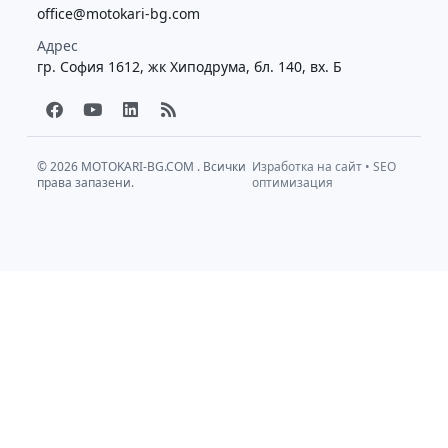
office@motokari-bg.com
Адрес
гр. София 1612, жк Хиподрума, бл. 140, вх. Б
F
Y
L
R
a
o
i
s
c
u
n
s
e
t
k
b
u
e
© 2026
MOTOKARI-BG.COM
. Всички
Изработка на сайт
•
SEO
права запазени.
o
b
d
оптимизация
o
e
i
k
n