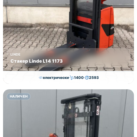
LINDE
Стакер Linde L14 1173
електрически
1400
2593
7,000.00
€
6,500.00
€
НАЛИЧЕН
Височина
Година
Състояние
2593
2019
втора употреба