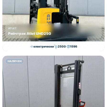
ATLET
Рийчтрак Atlet UHD250
електрически
2500
1596
11,000.00
€
10,750.00
€
НАЛИЧЕН
Височина
Година
Състояние
8950
2012
втора употреба