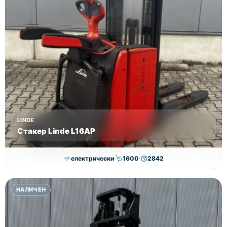
LINDE
Стакер Linde L16AP
електрически
1600
2842
8,000.00
€
7,800.00
€
НАЛИЧЕН
Височина
Година
Състояние
4352
2018
втора употреба