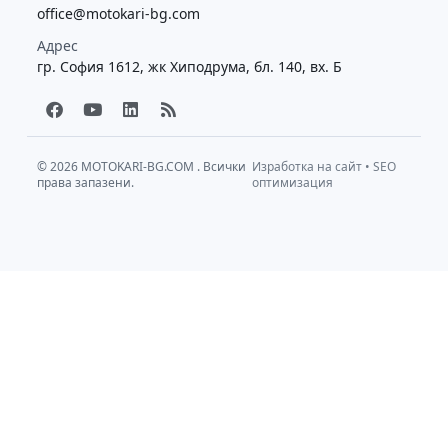
office@motokari-bg.com
Адрес
гр. София 1612, жк Хиподрума, бл. 140, вх. Б
F
Y
L
R
a
o
i
s
c
u
n
s
e
t
k
b
u
e
© 2026
MOTOKARI-BG.COM
. Всички
Изработка на сайт
•
SEO
права запазени.
o
b
d
оптимизация
o
e
i
k
n