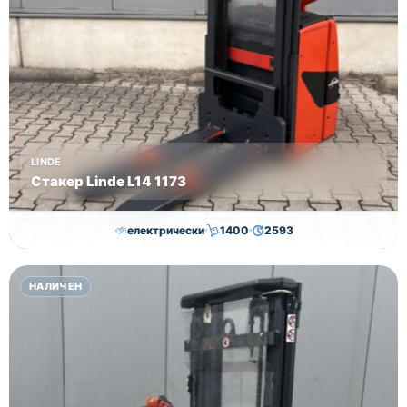
LINDE
Стакер Linde L14 1173
електрически
1400
2593
7,000.00
€
6,500.00
€
НАЛИЧЕН
Височина
Година
Състояние
2593
2019
втора употреба