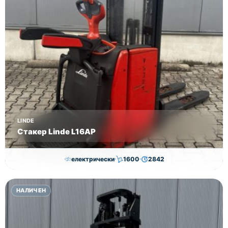
LINDE
Стакер Linde L16AP
електрически
1600
2842
8,000.00
€
7,800.00
€
НАЛИЧЕН
Височина
Година
Състояние
4352
2018
втора употреба