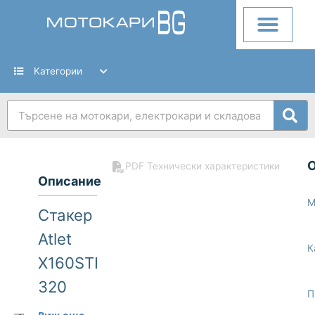
Skip
to
content
Категории
Search
PDF Технически характеристики
Описание
М
Стакер
Atlet
К
X160STFVJN
320
П
1600 kg