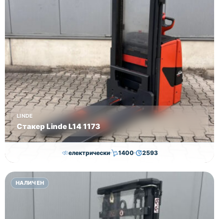
LINDE
Стакер Linde L14 1173
електрически
1400
2593
7,000.00
€
6,500.00
€
НАЛИЧЕН
Височина
Година
Състояние
2593
2019
втора употреба