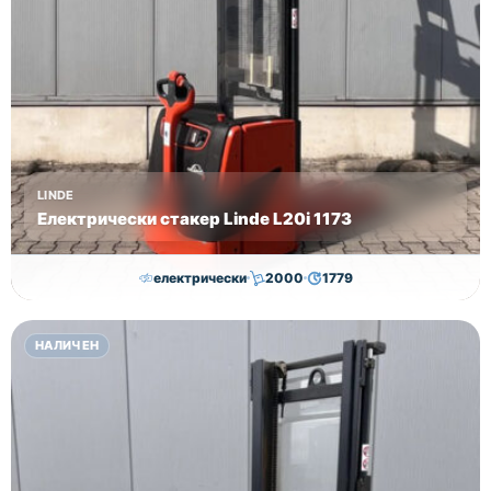
LINDE
Електрически стакер Linde L20i 1173
електрически
2000
1779
7,050.00
€
7,000.00
€
НАЛИЧЕН
Височина
Година
Състояние
3170
2018
втора употреба