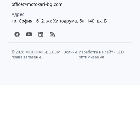
office@motokari-bg.com
Адрес
гр. София 1612, жк Хиподрума, бл. 140, вх. Б
F
Y
L
R
a
o
i
s
c
u
n
s
e
t
k
b
u
e
© 2026
MOTOKARI-BG.COM
. Всички
Изработка на сайт
•
SEO
права запазени.
o
b
d
оптимизация
o
e
i
k
n