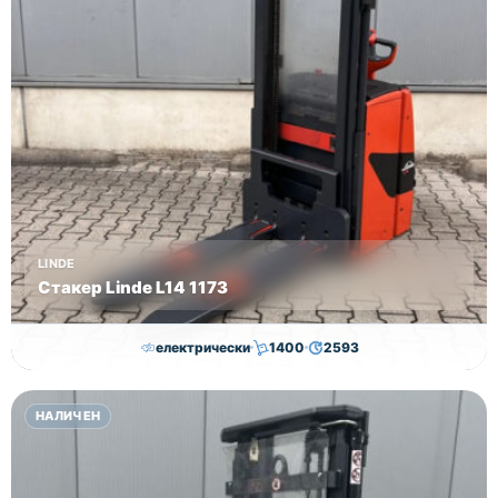
LINDE
Стакер Linde L14 1173
електрически
1400
2593
7,000.00
€
6,500.00
€
НАЛИЧЕН
Височина
Година
Състояние
2593
2019
втора употреба