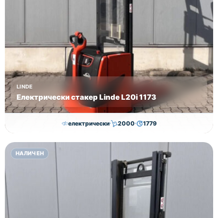
LINDE
Електрически стакер Linde L20i 1173
електрически
2000
1779
7,050.00
€
7,000.00
€
НАЛИЧЕН
Височина
Година
Състояние
3170
2018
втора употреба