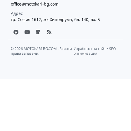
office@motokari-bg.com
Адрес
гр. София 1612, жк Хиподрума, бл. 140, вх. Б
F
Y
L
R
a
o
i
s
c
u
n
s
e
t
k
b
u
e
© 2026
MOTOKARI-BG.COM
. Всички
Изработка на сайт
•
SEO
права запазени.
o
b
d
оптимизация
o
e
i
k
n