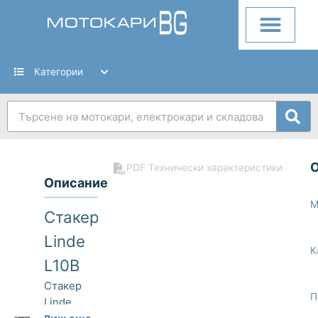
Skip
to
content
Категории
Search
PDF Технически характеристики
Описание
М
Стакер
Linde
К
L10B
Стакер
П
Linde