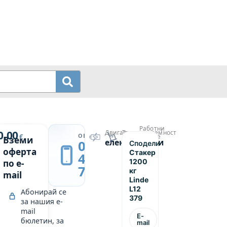
Работни
й
0.00
Двигател
Товароподемност
→
ОБАДИ СЕ
€
часове
Вземи
електрически
1200
0889
Сподели
600
оферта
Стакер
439
1200
по e-
749
кг
mail
Linde
L12
Абонирай се
379
за нашия e-
mail
E-
бюлетин, за
mail