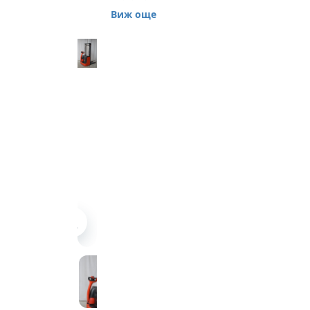
L12 379 Предлагаме
Виж още
електрически стакер
втора употреба Linde
модел L12 379.
Стакерът е
произведен през 2009
година, само на 600
мото часа. Складовата
машина е в отлично
функционално
състояние, като нова,
козметично
рециклирана в
Холандия.
Товароподемност
1200 кг, височина на
повдигане 2900 мм,
стандартна мачта със
свободен ход 150 мм.
Вилици 950 х 560 мм,