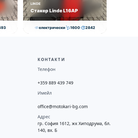
LINDE
Стакер Linde L16AP
593
електрически
1600
2842
€
8,000.00
€
7,800.00
€
ие
Височина
Година
Състояние
потреба
4352
2018
втора употреба
КОНТАКТИ
Телефон
+359 889 439 749
Имейл
office@motokari-bg.com
Адрес
гр. София 1612, жк Хиподрума, бл.
140, вх. Б