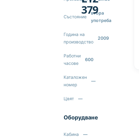
379
втора
Състояние
употреба
Година на
2009
производство
Работни
600
часове
Каталожен
—
номер
Цвят
—
Оборудване
Кабина
—