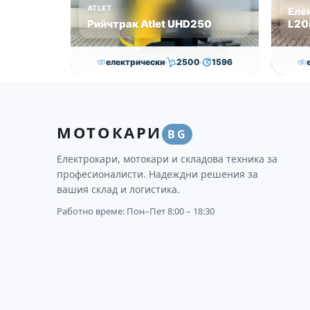
ATLET
Еле
Рийчтрак Atlet UHD250
L20i
електрически
2500
1596
11,000.00
€
10,750.00
€
Височина
Година
Състояние
Височи
МОТОКАРИ
8950
2012
втора употреба
3170
BG
Електрокари, мотокари и складова техника за
професионалисти. Надеждни решения за
вашия склад и логистика.
Работно време: Пон–Пет 8:00 – 18:30