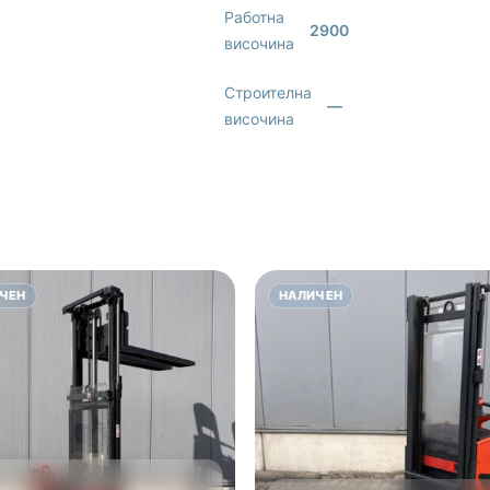
Работна
2900
височина
Строителна
—
височина
ЧЕН
НАЛИЧЕН
E