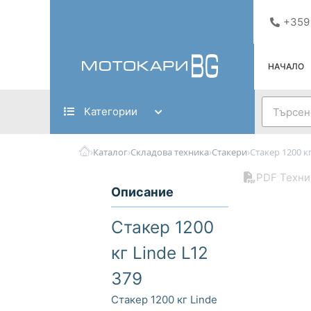
Skip
+359
to
content
НАЧАЛО
Search
Категории
›
›
›
›
Каталог
Складова техника
Стакери
Стакер 1200 кг
PDF Техни
Описание
Стакер 1200
кг Linde L12
379
Стакер 1200 кг Linde