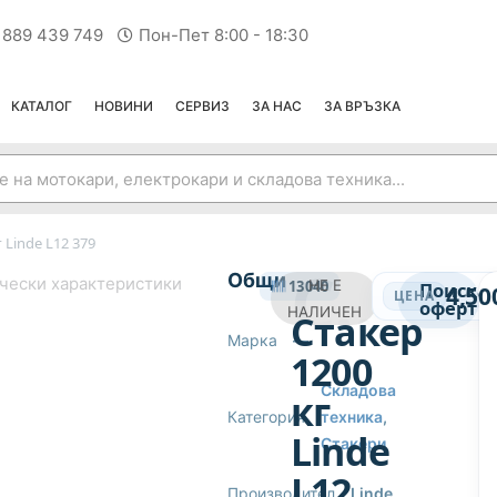
 889 439 749
Пон-Пет 8:00 - 18:30
КАТАЛОГ
НОВИНИ
СЕРВИЗ
ЗА НАС
ЗА ВРЪЗКА
 Linde L12 379
СТАКЕРИ
Общи
чески характеристики
13040
НЕ Е
Поиска
4,50
ЦЕНА
оферта
НАЛИЧЕН
Стакер
Марка
—
1200
Складова
кг
Категория
техника
,
Linde
Стакери
L12
Производител
Linde