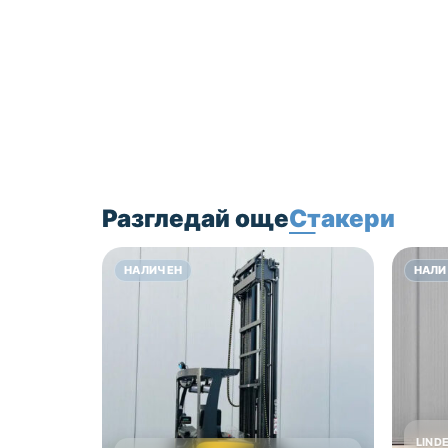
вземете правилното
решение за
оборудването, което
Ви е необходимо.
Цена 9000 лв без ДДС!
Разгледай още
Стакери
НАЛИЧЕН
НАЛИ
LIND