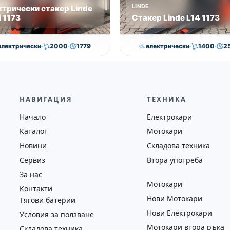
LINDE
ктрически стакер Linde
 1173
Стакер Linde L14 1173
електрически
2000
1779
електрически
1400
2
7,050.00
€
7,000.00
€
7,000.00
€
6,500.00
на
Година
Състояние
Височина
Година
Състоян
2018
втора употреба
2593
2019
втора у
НАВИГАЦИЯ
ТЕХНИКА
Начало
Електрокари
Каталог
Мотокари
Новини
Складова техника
Сервиз
Втора употреба
За нас
Мотокари
Контакти
Нови Мотокари
Тягови батерии
Нови Електрокари
Условия за ползване
Мотокари втора ръка
Складова техника