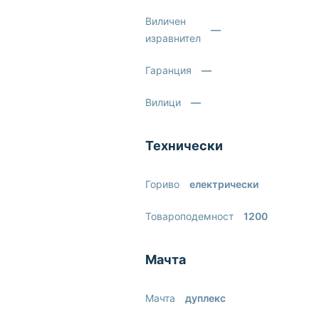
Виличен
—
изравнител
Гаранция
—
Вилици
—
Технически
Гориво
електрически
Товароподемност
1200
Мачта
Мачта
дуплекс