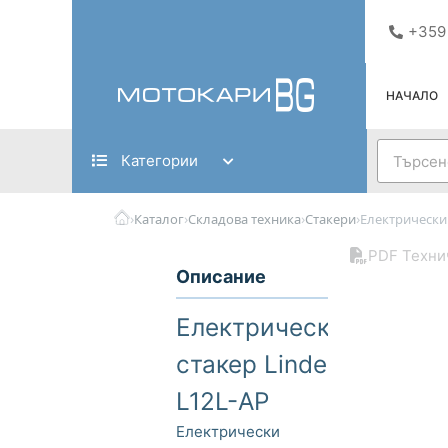
Skip
+359
to
content
НАЧАЛО
Search
Категории
›
›
›
›
Каталог
Складова техника
Стакери
Електрически 
PDF Техни
Описание
Електрически
стакер Linde
L12L-AP
Електрически