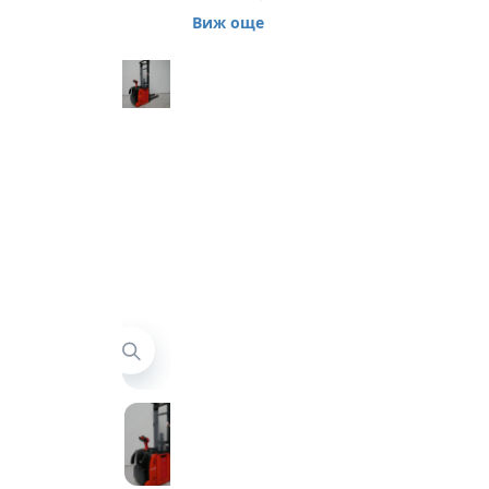
стакер Linde L12L-
Виж още
AP Предлагаме
втора употреба
електрически
стакер Linde, модел
L12L-AP, серия 133.
Стакерът е с
товароподемност
1200 кг, работна
височина 4035 мм.
Складовият
високоповдигач е
произведен през
2013 година, на 5
708 мото часа.
Стакерът е с
височина 2365 мм
(с прибрана мачта).
Стандартни вилици
1150 х 560 мм,