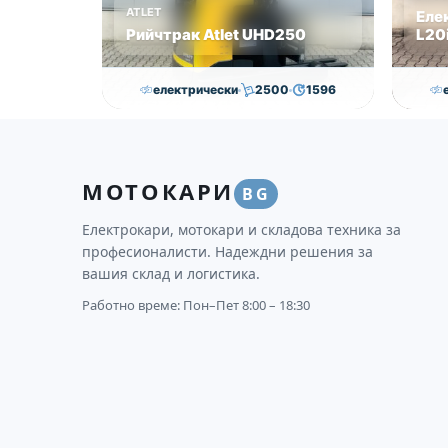
ATLET
Еле
Рийчтрак Atlet UHD250
L20i
електрически
2500
1596
11,000.00
€
10,750.00
€
Височина
Година
Състояние
Височи
МОТОКАРИ
8950
2012
втора употреба
3170
BG
Електрокари, мотокари и складова техника за
професионалисти. Надеждни решения за
вашия склад и логистика.
Работно време: Пон–Пет 8:00 – 18:30