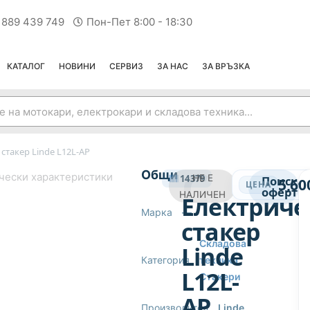
 889 439 749
Пон-Пет 8:00 - 18:30
КАТАЛОГ
НОВИНИ
СЕРВИЗ
ЗА НАС
ЗА ВРЪЗКА
стакер Linde L12L-AP
СТАКЕРИ
Общи
чески характеристики
14379
НЕ Е
Поиска
5,60
ЦЕНА
оферта
НАЛИЧЕН
Електриче
Марка
—
стакер
Складова
Linde
Категория
техника
,
L12L-
Стакери
AP
Производител
Linde