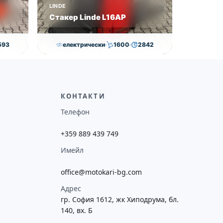
LINDE
Стакер Linde L16AP
593
електрически
1600
2842
€
8,000.00
€
7,800.00
€
ие
Височина
Година
Състояние
потреба
4352
2018
втора употреба
КОНТАКТИ
Телефон
+359 889 439 749
Имейл
office@motokari-bg.com
Адрес
гр. София 1612, жк Хиподрума, бл.
140, вх. Б