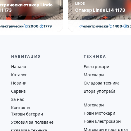
LINDE
ктрически стакер Linde
 1173
Стакер Linde L14 1173
електрически
2000
1779
електрически
1400
2
7,050.00
€
7,000.00
€
7,000.00
€
6,500.00
на
Година
Състояние
Височина
Година
Състоян
2018
втора употреба
2593
2019
втора у
НАВИГАЦИЯ
ТЕХНИКА
Начало
Електрокари
Каталог
Мотокари
Новини
Складова техника
Сервиз
Втора употреба
За нас
Мотокари
Контакти
Нови Мотокари
Тягови батерии
Нови Електрокари
Условия за ползване
Мотокари втора ръка
Складова техника