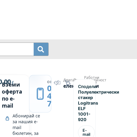
Работни
й
0.00
Двигател
Товароподемност
→
ОБАДИ СЕ
€
часове
Вземи
електрически
1000
0889
Сподели
рически
—
оферта
Полуелектрически
439
стакер
по e-
749
Logitrans
mail
ELF
1001-
Абонирай се
920
за нашия e-
mail
E-
бюлетин, за
mail