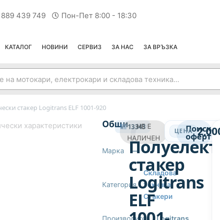
 889 439 749
Пон-Пет 8:00 - 18:30
КАТАЛОГ
НОВИНИ
СЕРВИЗ
ЗА НАС
ЗА ВРЪЗКА
ски стакер Logitrans ELF 1001-920
СТАКЕРИ
Общи
чески характеристики
13343
НЕ Е
Поиска
2,00
ЦЕНА
оферта
НАЛИЧЕН
Полуелект
Марка
—
стакер
Складова
Logitrans
Категория
техника
,
ELF
Стакери
1001-
Производител
Logitrans