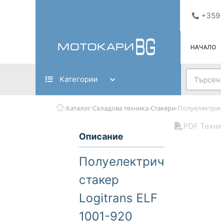
Skip
+359
to
content
НАЧАЛО
Search
Категории
›
›
›
›
Каталог
Складова техника
Стакери
Полуелектриче
PDF Техни
Описание
Полуелектрически
стакер
Logitrans ELF
1001-920