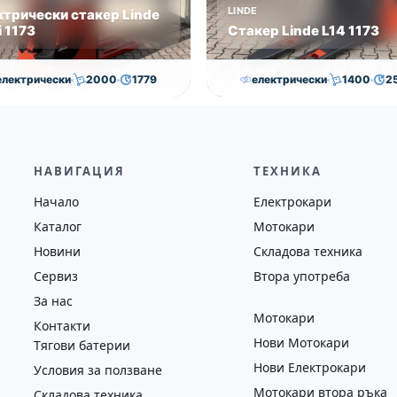
LINDE
ктрически стакер Linde
 1173
Стакер Linde L14 1173
електрически
2000
1779
електрически
1400
2
7,050.00
€
7,000.00
€
7,000.00
€
6,500.00
на
Година
Състояние
Височина
Година
Състоян
2018
втора употреба
2593
2019
втора у
НАВИГАЦИЯ
ТЕХНИКА
Начало
Електрокари
Каталог
Мотокари
Новини
Складова техника
Сервиз
Втора употреба
За нас
Мотокари
Контакти
Нови Мотокари
Тягови батерии
Нови Електрокари
Условия за ползване
Мотокари втора ръка
Складова техника