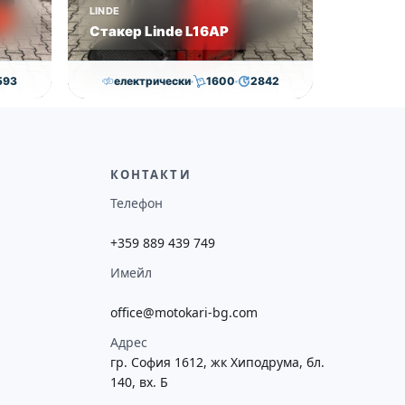
LINDE
Стакер Linde L16AP
593
електрически
1600
2842
€
8,000.00
€
7,800.00
€
ие
Височина
Година
Състояние
потреба
4352
2018
втора употреба
КОНТАКТИ
Телефон
+359 889 439 749
Имейл
office@motokari-bg.com
Адрес
гр. София 1612, жк Хиподрума, бл.
140, вх. Б