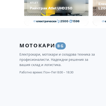
ATLET
Еле
Рийчтрак Atlet UHD250
L20i
електрически
2500
1596
11,000.00
€
10,750.00
€
Височина
Година
Състояние
Височи
МОТОКАРИ
8950
2012
втора употреба
3170
BG
Електрокари, мотокари и складова техника за
професионалисти. Надеждни решения за
вашия склад и логистика.
Работно време: Пон–Пет 8:00 – 18:30