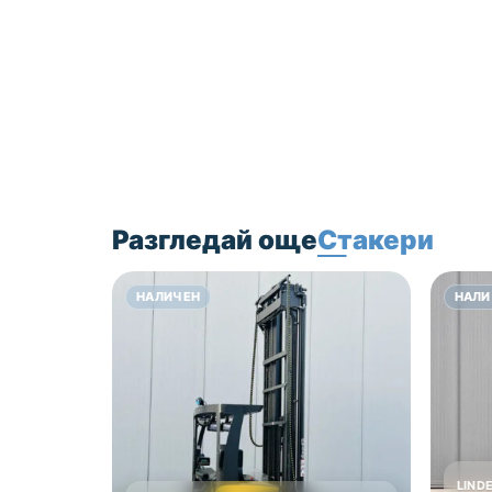
Цена 3200 лв без ДДС!
Разгледай още
Стакери
НАЛИЧЕН
НАЛИ
LIND