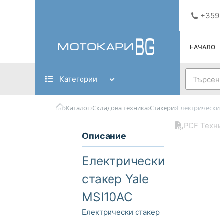
Skip
+359
to
content
НАЧАЛО
Search
Категории
›
›
›
›
Каталог
Складова техника
Стакери
Електрически 
PDF Техн
Описание
Електрически
стакер Yale
MSI10AC
Електрически стакер