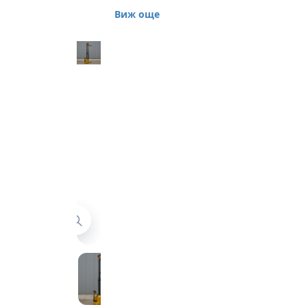
Yale MSI10AC
Виж още
Предлагаме втора
употреба
електрически стакер
Yale, модел MSI10AC.
Складовата машина е
предназначена за
транспортиране и
обработка на
палетизирани товари
в складови площи на
закрито, върху равни
и здрави подови
повърхности.
Товароподемност
1000 кг, височина на
повдигане 3800 мм,
стандартна мачта.
Година на
производство 2011,