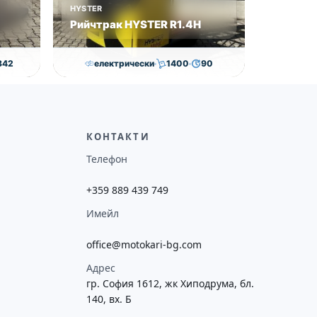
HYSTER
Рийчтрак HYSTER R1.4H
842
електрически
1400
90
€
12,000.00
€
11,560.00
€
ие
Височина
Година
Състояние
потреба
7476
2009
втора употреба
КОНТАКТИ
Телефон
+359 889 439 749
Имейл
office@motokari-bg.com
Адрес
гр. София 1612, жк Хиподрума, бл.
140, вх. Б