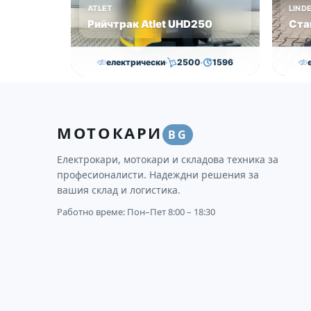
ATLET
LIND
Рийчтрак Atlet UHD250
Ста
електрически
2500
1596
11,000.00
€
10,750.00
€
Височина
Година
Състояние
Височи
МОТОКАРИ
8950
2012
втора употреба
2593
BG
Електрокари, мотокари и складова техника за
професионалисти. Надеждни решения за
вашия склад и логистика.
Работно време: Пон–Пет 8:00 – 18:30