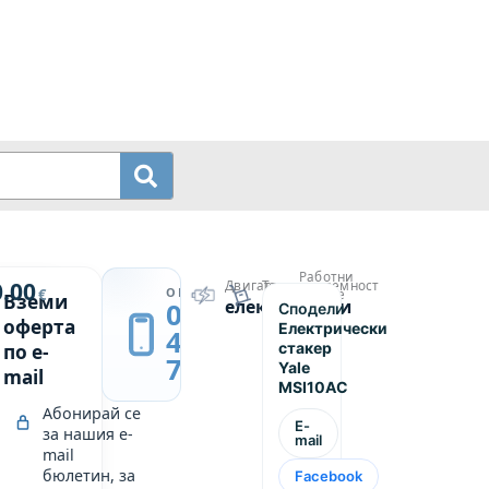
Работни
й
0.00
Двигател
Товароподемност
→
ОБАДИ СЕ
€
часове
Вземи
електрически
1000
0889
Сподели
ски
2590
оферта
Електрически
439
стакер
по e-
749
Yale
mail
MSI10AC
Абонирай се
E-
за нашия e-
mail
mail
бюлетин, за
Facebook