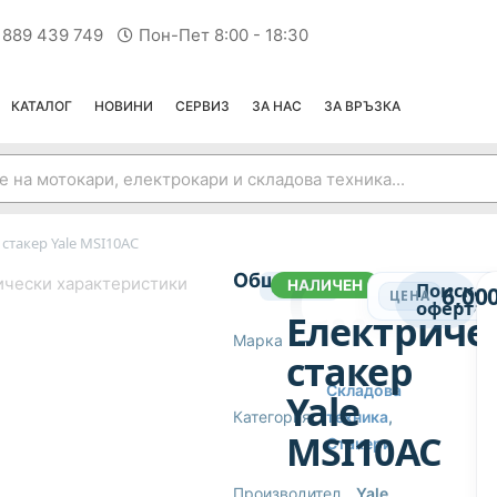
 889 439 749
Пон-Пет 8:00 - 18:30
КАТАЛОГ
НОВИНИ
СЕРВИЗ
ЗА НАС
ЗА ВРЪЗКА
стакер Yale MSI10AC
СТАКЕРИ
Общи
ически характеристики
НАЛИЧЕН
14304
Поиска
6,00
ЦЕНА
оферта
Електриче
Марка
—
стакер
Складова
Yale
Категория
техника
,
MSI10AC
Стакери
Производител
Yale