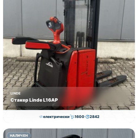
ДДС!
LINDE
Стакер Linde L16AP
електрически
1600
2842
8,000.00
€
7,800.00
€
НАЛИЧЕН