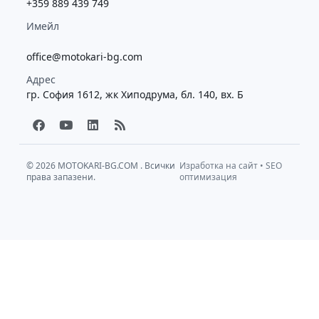
+359 889 439 749
Имейл
office@motokari-bg.com
Адрес
гр. София 1612, жк Хиподрума, бл. 140, вх. Б
F
Y
L
R
a
o
i
s
c
u
n
s
e
t
k
b
u
e
© 2026
MOTOKARI-BG.COM
. Всички
Изработка на сайт
•
SEO
права запазени.
o
b
d
оптимизация
o
e
i
k
n