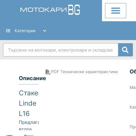
Skip
to
content
Категории
Search
О
PDF Технически характеристики
Описание
Ма
Стакер
Linde
Ка
L16
Предлагаме
Пр
втора