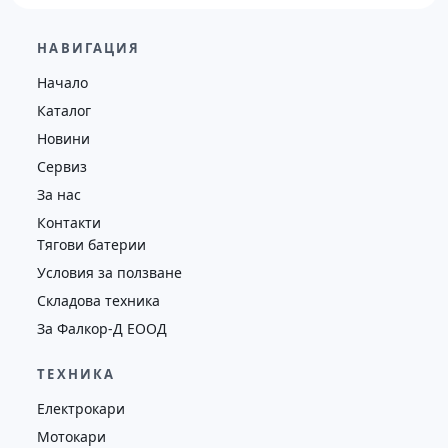
12,000.00
€
11,560.00
€
НАВИГАЦИЯ
Височина
Година
Състояние
Начало
7476
2009
втора употреба
Каталог
Новини
Сервиз
За нас
Контакти
Тягови батерии
Условия за ползване
Складова техника
За Фалкор-Д ЕООД
ТЕХНИКА
Електрокари
Мотокари