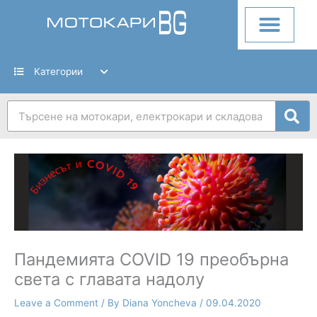
Skip
to
content
Категории
Search
Пандемията COVID 19 преобърна
света с главата надолу
Leave a Comment
/ By
Diana Yoncheva
/
09.04.2020