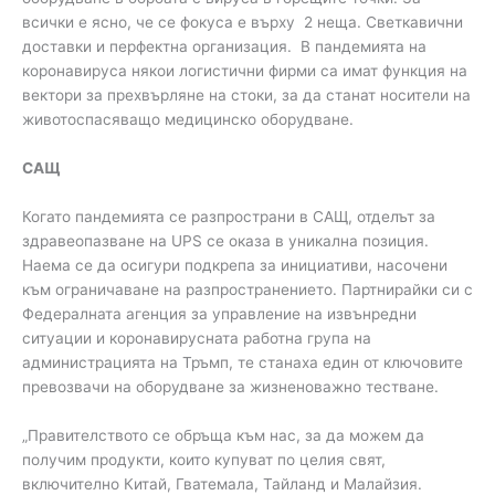
всички е ясно, че се фокуса е върху 2 неща. Светкавични
доставки и перфектна организация. В пандемията на
коронавируса някои логистични фирми са имат функция на
вектори за прехвърляне на стоки, за да станат носители на
животоспасяващо медицинско оборудване.
САЩ
Когато пандемията се разпространи в САЩ, отделът за
здравеопазване на UPS се оказа в уникална позиция.
Наема се да осигури подкрепа за инициативи, насочени
към ограничаване на разпространението. Партнирайки си с
Федералната агенция за управление на извънредни
ситуации и коронавирусната работна група на
администрацията на Тръмп, те станаха един от ключовите
превозвачи на оборудване за жизненоважно тестване.
„Правителството се обръща към нас, за да можем да
получим продукти, които купуват по целия свят,
включително Китай, Гватемала, Тайланд и Малайзия.