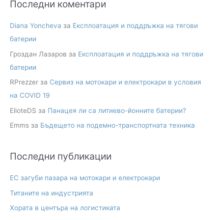
Последни коментари
Diana Yoncheva
за
Експлоатация и поддръжка на тягови
батерии
Гроздан Лазаров
за
Експлоатация и поддръжка на тягови
батерии
RPrezzer
за
Сервиз на мотокари и електрокари в условия
на COVID 19
ElioteDS
за
Панацея ли са литиево-йонните батерии?
Emms
за
Бъдещето на подемно-транспортната техника
Последни публикации
ЕС загуби пазара на мотокари и електрокари
Титаните на индустрията
Хората в центъра на логистиката