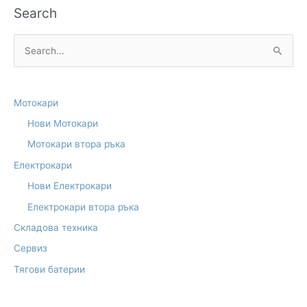
Search
S
e
a
Мотокари
r
Нови Мотокари
c
Мотокари втора ръка
h
f
Електрокари
o
Нови Електрокари
r
Електрокари втора ръка
:
Складова техника
Сервиз
Тягови батерии