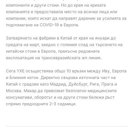
компоненти и други стоки. Но до края на кризата
компанията е предоставила място на всички лица или
компании, които искат да направят дарение за усилията за
подпомагане на COVID-19 в Европа.
Затварянето на фабрики в Китай от края на януари до
средата на март, заедно с големия спад на търсенето на
китайски стоки в Европа, прекъсна редовната
експлоатация на трансевразийската жп линия.
Сега YXE осъществява общо 10 връзки между Иву, Европа
и Близкия изток. Директно свързва източната част на
Китай с градове като Мадрид, Дуйсбург, Рига, Прага и
Москва. Макар да превозват безплатно медицинските
консумативи, оборотът и на други стоки бележи ръст
спрямо предходните 2-3 седмици.