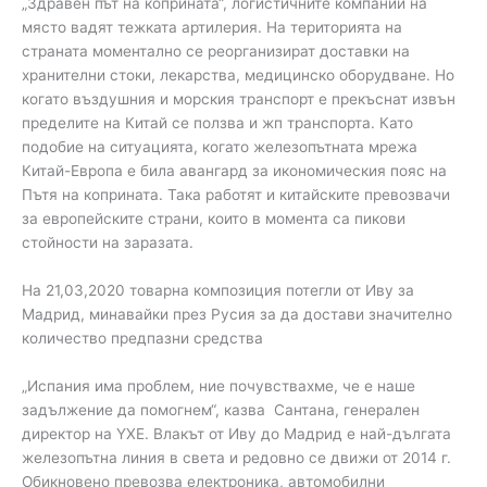
„Здравен път на коприната“, логистичните компании на
място вадят тежката артилерия. На територията на
страната моментално се реорганизират доставки на
хранителни стоки, лекарства, медицинско оборудване. Но
когато въздушния и морския транспорт е прекъснат извън
пределите на Китай се ползва и жп транспорта. Като
подобие на ситуацията, когато железопътната мрежа
Китай-Европа е била авангард за икономическия пояс на
Пътя на коприната. Така работят и китайските превозвачи
за европейските страни, които в момента са пикови
стойности на заразата.
На 21,03,2020 товарна композиция потегли от Иву за
Мадрид, минавайки през Русия за да достави значително
количество предпазни средства
„Испания има проблем, ние почувствахме, че е наше
задължение да помогнем“, казва Сантана, генерален
директор на YXE. Влакът от Иву до Мадрид е най-дългата
железопътна линия в света и редовно се движи от 2014 г.
Обикновено превозва електроника, автомобилни