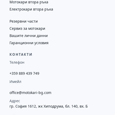
Мотокари втора ръка
Електрокари втора ръка
Резервни части
Сервиз за мотокари
Вашите лични данни
Гаранционни условия
КОНТАКТИ
Телефон
+359 889 439 749
Имейл
office@motokari-bg.com
Адрес
гр. София 1612, жк Хиподрума, бл. 140, вх. Б
F
Y
L
R