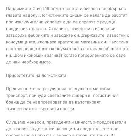
Пандемията Covid 19 помете света и бизнеса се обърна с
главата надолу. Логистичните фирми се налага да работят
при изключителни условия и да се справят с редица
предизвикателства. Страните, известни с износа си,
затвориха фабриките и заводите си. Държавите, известни с
консумацията, хлопнаха вратите на магазина си. Наистина
е потресаващо колко консуматорско е станало обществото
ни. Щом икономики загиват когато потреблението се свие
до най-необходимото.
Приоритетите на логистиката
Прекъсването на регулярния въздушен и морския
транспорт, принуди светваните лидери в логистичния
бранш да се надпреварват за да възстановят
жизненоважни търговски връзки.
Слушаме монарси, президенти и министър-председатели
да говорят за доставки на защитни средства, тестове,
оборудване в борбата с вируса в горещите точки. За