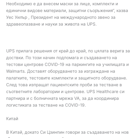
Необходимо е да внесем маски за лице, комплекти и
единични видове материали, защитни съоръжения“, казва
Уес Уилър , Президент на международното звено за
здравеопазване и науки за живота на UPS.
UPS прилага решения от край до край, по цялата верига за
доствки. По този начин подпомага и създаването на
тестови центрове COVID-19 на паркингите на училищата и
Walmarts. Доставят оборудването за изграждане на
палатките, тестовите комплекти и защитното оборудване.
След това изпращат пациентските проби за тестване в
съответните лаборатории и центрове. UPS Healthcare си
партнира и с болничната мрежа VA, за да координира
логистиката за тестване на COVID-19.
Китай
В Китай, докато Си Цзинпин говори за създаването на нов