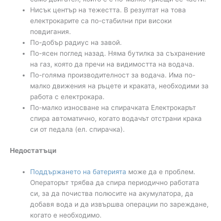
Нисък център на тежестта. В резултат на това
електрокарите са по-стабилни при високи
повдигания.
По-добър радиус на завой.
По-ясен поглед назад. Няма бутилка за съхранение
на газ, която да пречи на видимостта на водача.
По-голяма производителност за водача. Има по-
малко движения на ръцете и краката, необходими за
работа с електрокара.
По-малко износване на спирачката Електрокарът
спира автоматично, когато водачът отстрани крака
си от педала (ел. спирачка).
Недостатъци
Поддържането на батерията
може да е проблем.
Операторът трябва да спира периодично работата
си, за да почиства полюсите на акумулатора, да
добавя вода и да извършва операции по зареждане,
когато е необходимо.