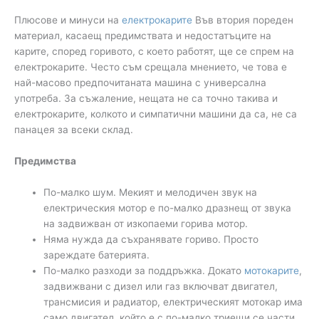
Плюсове и минуси на
електрокарите
Във втория пореден
материал, касаещ предимствата и недостатъците на
карите, според горивото, с което работят, ще се спрем на
електрокарите. Често съм срещала мнението, че това е
най-масово предпочитаната машина с универсална
употреба. За съжаление, нещата не са точно такива и
електрокарите, колкото и симпатични машини да са, не са
панацея за всеки склад.
Предимства
По-малко шум. Мекият и мелодичен звук на
електрическия мотор е по-малко дразнещ от звука
на задвижван от изкопаеми горива мотор.
Няма нужда да съхранявате гориво. Просто
зареждате батерията.
По-малко разходи за поддръжка. Докато
мотокарите
,
задвижвани с дизел или газ включват двигател,
трансмисия и радиатор, електрическият мотокар има
само двигател, който е с по-малко триещи се части.