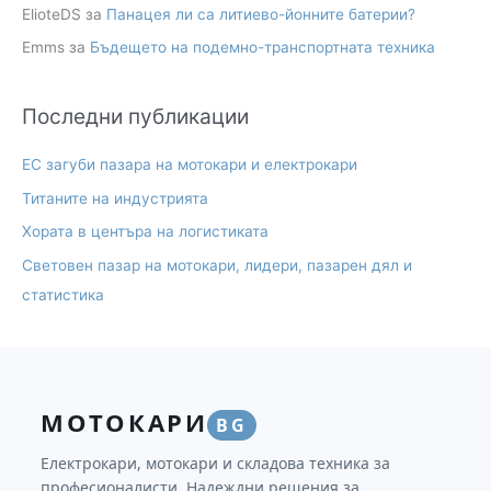
ElioteDS
за
Панацея ли са литиево-йонните батерии?
Emms
за
Бъдещето на подемно-транспортната техника
Последни публикации
ЕС загуби пазара на мотокари и електрокари
Титаните на индустрията
Хората в центъра на логистиката
Световен пазар на мотокари, лидери, пазарен дял и
статистика
МОТОКАРИ
BG
Електрокари, мотокари и складова техника за
професионалисти. Надеждни решения за