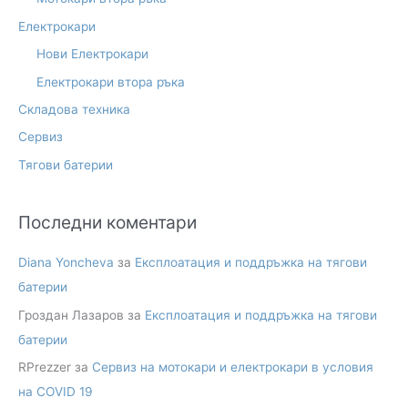
h
f
Електрокари
o
Нови Електрокари
r
Електрокари втора ръка
:
Складова техника
Сервиз
Тягови батерии
Последни коментари
Diana Yoncheva
за
Експлоатация и поддръжка на тягови
батерии
Гроздан Лазаров
за
Експлоатация и поддръжка на тягови
батерии
RPrezzer
за
Сервиз на мотокари и електрокари в условия
на COVID 19