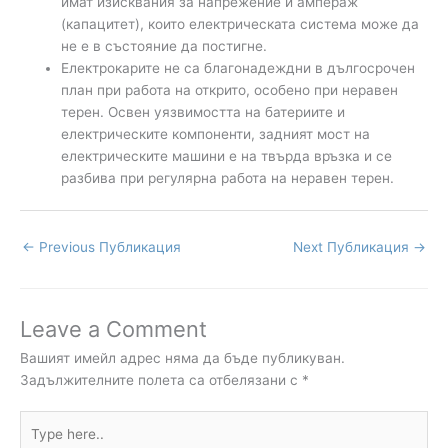
имат изисквания за напрежение и ампераж
(капацитет), които електрическата система може да
не е в състояние да постигне.
Електрокарите не са благонадеждни в дългосрочен
план при работа на открито, особено при неравен
терен. Освен уязвимостта на батериите и
електрическите компоненти, задният мост на
електрическите машини е на твърда връзка и се
разбива при регулярна работа на неравен терен.
←
Previous Публикация
Next Публикация
→
Leave a Comment
Вашият имейл адрес няма да бъде публикуван.
Задължителните полета са отбелязани с
*
Type
here..