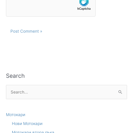
Search
S
e
a
Мотокари
r
Нови Мотокари
c
Мотокари втора ръка