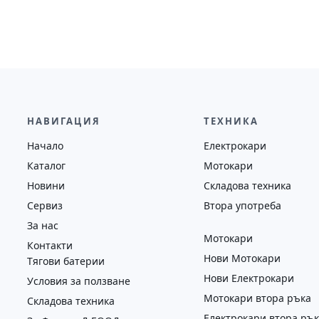
НАВИГАЦИЯ
ТЕХНИКА
Начало
Електрокари
Каталог
Мотокари
Новини
Складова техника
Сервиз
Втора употреба
За нас
Мотокари
Контакти
Нови Мотокари
Тягови батерии
Нови Електрокари
Условия за ползване
Мотокари втора ръка
Складова техника
Електрокари втора ръ