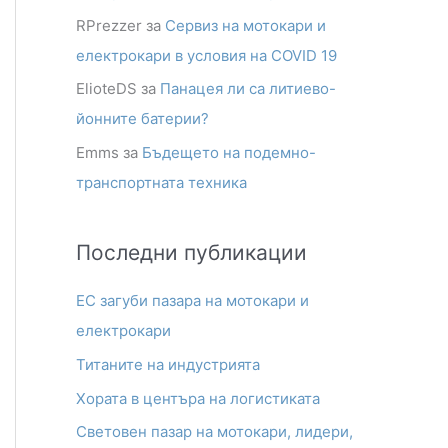
RPrezzer
за
Сервиз на мотокари и
електрокари в условия на COVID 19
ElioteDS
за
Панацея ли са литиево-
йонните батерии?
Emms
за
Бъдещето на подемно-
транспортната техника
Последни публикации
ЕС загуби пазара на мотокари и
електрокари
Титаните на индустрията
Хората в центъра на логистиката
Световен пазар на мотокари, лидери,