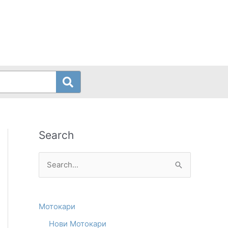
Search
S
e
a
Мотокари
r
Нови Мотокари
c