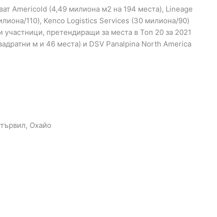
т Americold (4,49 милиона м2 на 194 места), Lineage
милиона/110), Kenco Logistics Services (30 милиона/90)
ви участници, претендиращи за места в Топ 20 за 2021
 квадратни м и 46 места) и DSV Panalpina North America
стървил, Охайо