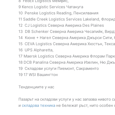
8 FedEx Logistics Мемфис,
9 Kenco Logistic Services Чатануга
10 Penske Logistics Reading, Пенсилвания
11 Saddle Creek Logistics Services Lakeland, Флори
12 CJ Logistics Северна Америка Des Plaines
13 DB Schenker Северна Америка Чесапийк, Вир
14 Кюне + Нагел Северна Америка Джърси Сити,
15 CEVA Logistics Северна Америка Хюстън, Текса
16 UPS Alpharetta,
17 Maersk Logistics Северна Америка Флорам Пар
18 DСВ Panalina Северна Америка Изелин, Ню Джър
19 Складови услуги Пиемонт, Сакраменто
19 17 WSI Вашингтон
Тенденциите у нас
Пазарът на складови услуги у нас запазва нивото 
и
складова техника
не бележат ръст, нито особен 