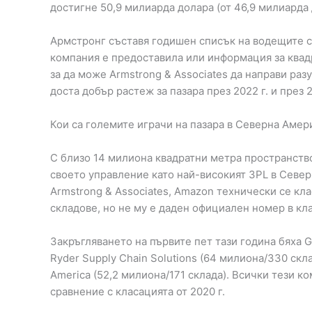
достигне 50,9 милиарда долара (от 46,9 милиарда д
Армстронг съставя годишен списък на водещите с
компания е предоставила или информация за квад
за да може Armstrong & Associates да направи раз
доста добър растеж за пазара през 2022 г. и през 2
Кои са големите играчи на пазара в Северна Амер
С близо 14 милиона квадратни метра пространство 
своето управление като най-високият 3PL в Северн
Armstrong & Associates, Amazon технически се кл
складове, но не му е даден официален номер в кла
Закръгляването на първите пет тази година бяха 
Ryder Supply Chain Solutions (64 милиона/330 скл
America (52,2 милиона/171 склада). Всички тези к
сравнение с класацията от 2020 г.