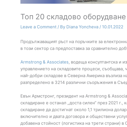
Топ 20 складово оборудване
Leave a Comment
/ By
Diana Yoncheva
/
10.01.2022
Продължаващият ръст на поръчките за електронн
в този сектор са предпоставка за сравнително доб
Armstrong & Associates
, водеща консултантска и и
управлението на складовите процеси, съобщава, 
най-добри складове в Северна Америка възлиза на
разпределено в 3214 различни съоръжения в Съе
Евън Армстронг, президент на Armstrong & Associa
складиране е останал „доста силен“ през 2021 г.,
складиране да достигнат около 1,1 трилиона долара
включително и двата договора и обществени услуг
добавена стойност (логистика на трети страни) в 