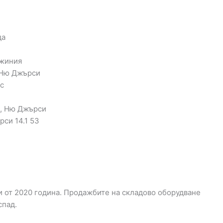
да
джиния
 Ню Джърси
с
к, Ню Джърси
си 14.1 53
си от 2020 година. Продажбите на складово оборудване
спад.