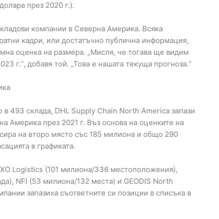
олара през 2020 г.).
кладови компании в Северна Америка. Всяка
ратни кадри, или достатъчно публична информация,
умна оценка на размера. „Мисля, че тогава ще видим
023 г.“, добавя той. „Това е нашата текуща прогноза.“
ика
в 493 склада, DHL Supply Chain North America запази
а Америка през 2021 г. Въз основа на оценките на
асира на второ място със 185 милиона и общо 290
сацията в графиката.
GXO Logistics (101 милиона/336 местоположения),
ада), NFI (53 милиона/132 места) и GEODIS North
омпании запазиха съответните си позиции в списъка в