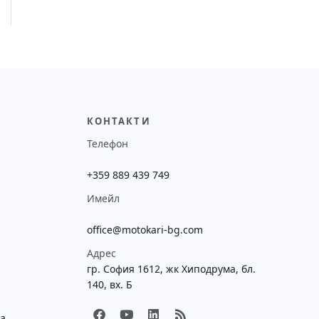
КОНТАКТИ
Телефон
+359 889 439 749
Имейл
office@motokari-bg.com
Адрес
гр. София 1612, жк Хиподрума, бл.
140, вх. Б
F
Y
L
R
ка