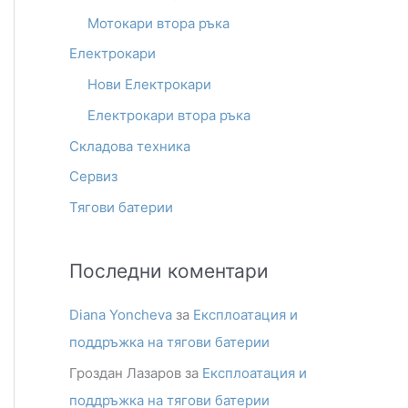
Мотокари втора ръка
h
Електрокари
f
o
Нови Електрокари
r
Електрокари втора ръка
:
Складова техника
Сервиз
Тягови батерии
Последни коментари
Diana Yoncheva
за
Експлоатация и
поддръжка на тягови батерии
Гроздан Лазаров
за
Експлоатация и
поддръжка на тягови батерии