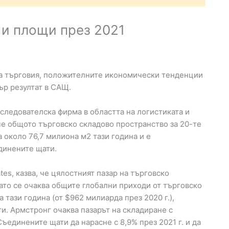
 и площи през 2021
а търговия, положителните икономически тенденции
ър резултат в САЩ.
зследователска фирма в областта на логистиката и
че общото търговско складово пространство за 20-те
 около 76,7 милиона м2 тази година и е
динените щати.
tes, казва, че цялостният пазар на търговско
 като се очаква общите глобални приходи от търговско
 тази година (от $962 милиарда през 2020 г.),
и. Армстронг очаква пазарът на складиране с
Съединените щати да нарасне с 8,9% през 2021 г. и да