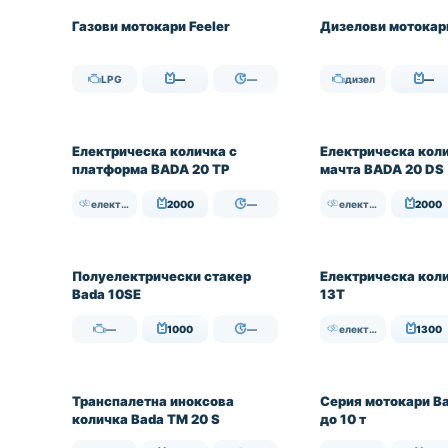
НАЛИЧЕН
Газови мотокари Feeler
Дизелови мотокари
LPG
—
—
дизел
—
НАЛИЧЕН
НАЛИЧЕН
Електрическа количка с
Електрическа коли
платформа BADA 20 TP
мачта BADA 20 DS
електрически
2000
—
електрически
2000
НАЛИЧЕН
НАЛИЧЕН
Полуелектрически стакер
Електрическа кол
Bada 10SE
13T
—
1000
—
електрически
1300
НАЛИЧЕН
Транспалетна иноксова
Серия мотокари Bao
количка Bada TM 20 S
до 10 т