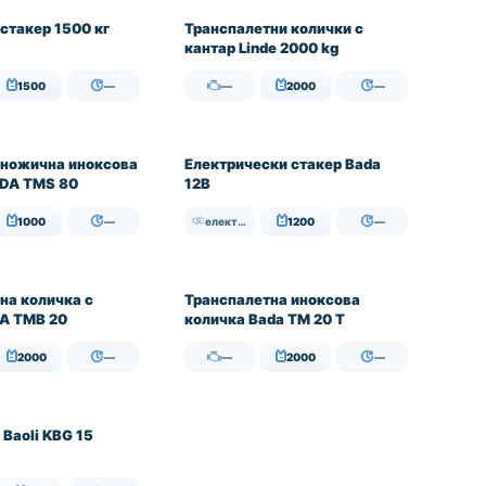
стакер 1500 кг
Транспалетни колички с
кантар Linde 2000 kg
1500
—
—
2000
—
НАЛИЧЕН
 ножична иноксова
Електрически стакер Bada
ADA TMS 80
12B
1000
—
електрически
1200
—
НАЛИЧЕН
на количка с
Транспалетна иноксова
A TMB 20
количка Bada TM 20 T
2000
—
—
2000
—
 Baoli KBG 15