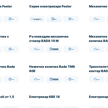
НАЛИЧЕН
 Feeler
Серия електрокари Feeler
Механичен 
—
електрически
—
—
—
НАЛИЧЕН
НАЛИЧЕН
чка с
Ръчноводим механичен
Механична
стакер BADA 10 M
количка B
—
—
1000
—
—
НАЛИЧЕН
НАЛИЧЕН
ичка Bada
Ножична количка Bada TMS
Транспалет
80E
кантар BAD
—
—
1000
—
—
li от 1,5
Електрокар KBE 18
Електрокар