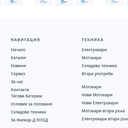
—
—
—
—
—
НАВИГАЦИЯ
ТЕХНИКА
Начало
Електрокари
Каталог
Мотокари
Новини
Складова техника
Сервиз
Втора употреба
За нас
Мотокари
Контакти
Нови Мотокари
Тягови батерии
Нови Електрокари
Условия за ползване
Мотокари втора ръка
Складова техника
Електрокари втора ръ
За Фалкор-Д ЕООД