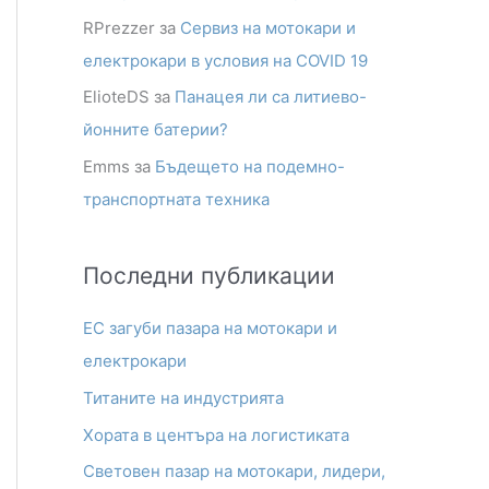
RPrezzer
за
Сервиз на мотокари и
електрокари в условия на COVID 19
ElioteDS
за
Панацея ли са литиево-
йонните батерии?
Emms
за
Бъдещето на подемно-
транспортната техника
Последни публикации
ЕС загуби пазара на мотокари и
електрокари
Титаните на индустрията
Хората в центъра на логистиката
Световен пазар на мотокари, лидери,