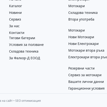
Каталог
Мотокари
Новини
Складова техника
Сервиз
Втора употреба
За нас
Мотокари
Контакти
Нови Мотокари
Тягови батерии
Нови Електрокари
Условия за ползване
Мотокари втора ръка
Складова техника
Електрокари втора ръ
За Фалкор-Д ЕООД
Резервни части
Сервиз за мотокари
Вашите лични данни
Гаранционни условия
а на сайт
•
SEO оптимизация