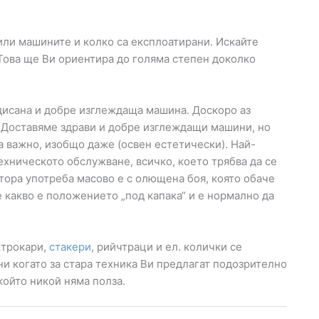
или машините и колко са експлоатирани. Искайте
Това ще Ви ориентира до голяма степен доколко
дисана и добре изглеждаща машина. Доскоро аз
а. Доставяме здрави и добре изглеждащи машини, но
ва важно, изобщо даже (освен естетически). Най-
техническото обслужване, всичко, което трябва да се
втора употреба масово е с олющена боя, която обаче
е какво е положението „под капака“ и е нормално да
ктрокари,
стакери
, рийчтраци и ел. колички се
и когато за стара техника Ви предлагат подозрително
който никой няма полза.