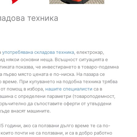
ладова техника
а
употребявана складова техника
, електрокар,
вид някои основни неща. Всъщност ситуацията е
ктиката показва, че инвестирането в товаро-подемна
 първо място цената е по-ниска. На пазара се
 време. При купуването на подобна техника трябва
 от помощ в избора,
нашите специалисти
са в
 машина с определени параметри (товароподемност,
епоръчително да съпоставите оферти от утвърдени
къде внасят машините.
5 години, ако са ползвани дълго време те са по-
които почти не са ползвани, и са в добро работно