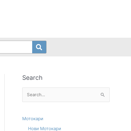
Search
S
e
a
Мотокари
r
Нови Мотокари
c