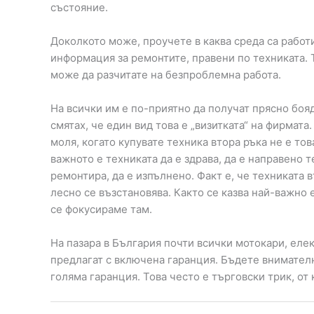
състояние.
Доколкото може, проучете в каква среда са работ
информация за ремонтите, правени по техниката. 
може да разчитате на безпроблемна работа.
На всички им е по-приятно да получат прясно боя
смятах, че един вид това е „визитката“ на фирмат
моля, когато купувате техника втора ръка не е то
важното е техниката да е здрава, да е направено 
ремонтира, да е изпълнено. Факт е, че техниката 
лесно се възстановява. Както се казва най-важно 
се фокусираме там.
На пазара в България почти всички мотокари, еле
предлагат с включена гаранция. Бъдете внимателн
голяма гаранция. Това често е търговски трик, от 