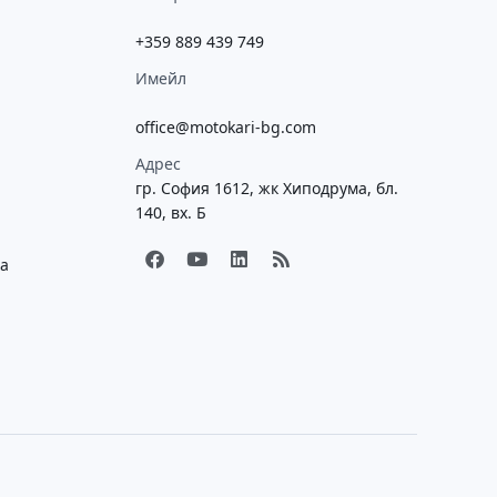
+359 889 439 749
Имейл
office@motokari-bg.com
Адрес
гр. София 1612, жк Хиподрума, бл.
140, вх. Б
F
Y
L
R
ка
a
o
i
s
c
u
n
s
e
t
k
b
u
e
o
b
d
o
e
i
k
n