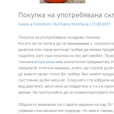
Покупка на употребявана ск
Leave a Comment
/ By
Diana Yoncheva
/
21.09.2017
Покупка на употребявана складова техника
Когато ни се налага да се занимаваме с покупка н
дизелов или газов мотокар трябва да имаме пред
подобна, като при покупка на лек автомобил. Пра
техника
втора ръка
има значителни предимства. На
предлагат отлични машини, които ще служат дълго
да знаете какво точно Ви трябва. Ако имате нужда
състояние да Ви насочат. След като сте избрали
вид двигател, височина на повдигане и т.н.) е пр
фирми. Не пропускайте да се позаинтересувате от
Обърнете внимание на старите машини на над 10-1
уязвими към механични повреди. Но има и такива, 