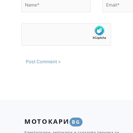
Name*
Email*
МОТОКАРИ
BG
Електрокари, мотокари и складова техника за