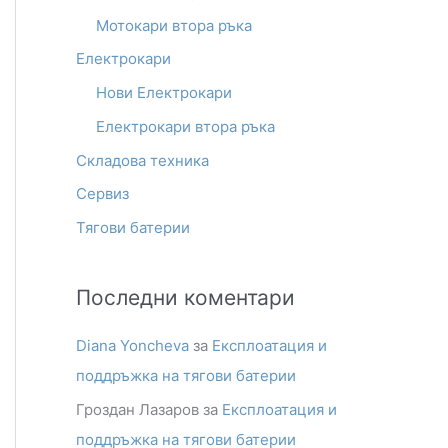
Мотокари втора ръка
h
Електрокари
f
o
Нови Електрокари
r
Електрокари втора ръка
:
Складова техника
Сервиз
Тягови батерии
Последни коментари
Diana Yoncheva
за
Експлоатация и
поддръжка на тягови батерии
Гроздан Лазаров
за
Експлоатация и
поддръжка на тягови батерии