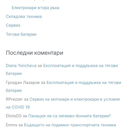
r
Електрокари втора ръка
:
Складова техника
Сервиз
Тягови батерии
Последни коментари
Diana Yoncheva
за
Експлоатация и поддръжка на тягови
батерии
Гроздан Лазаров
за
Експлоатация и поддръжка на тягови
батерии
RPrezzer
за
Сервиз на мотокари и електрокари в условия
на COVID 19
ElioteDS
за
Панацея ли са литиево-йонните батерии?
Emms
за
Бъдещето на подемно-транспортната техника