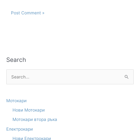
Search
S
e
a
Мотокари
r
Нови Мотокари
c
Мотокари втора ръка
h
f
Електрокари
o
Нови Електрокари