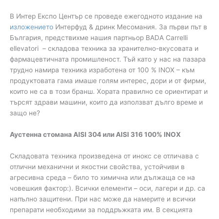
В Интер Експо Център се проведе ежегодното издание на
изложението
Интерфуд & дринк Месомания. За първи път в
България, предствихме нашия партньор BADA Carrelli
ellevatori – складова техника за хранително-вкусовата и
фармацевтичната промишленост. Тъй като у нас на пазара
трудно намира техника изработена от 100 % INOX – към
продуктовата гама имаше голям интерес, дори и от фирми,
които не са в този бранш. Хората правилно се ориентират и
търсят здрави машини, които да използват дълго време и
защо не?
Аустенна стомана AISI 304 или AISI 316 100% INOX
Складовата техника произведена от инокс се отличава с
отлични механични и якостни свойства, устойчиви в
агресивна среда – било то химична или дължаща се на
човешкия фактор:). Всички елементи – оси, лагери и др. са
напълно защитени. При нас може да намерите и всички
препарати необходими за поддръжката им. В секцията