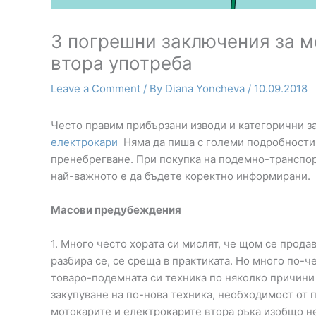
3 погрешни заключения за м
втора употреба
Leave a Comment
/ By
Diana Yoncheva
/
10.09.2018
Често правим прибързани изводи и категорични з
електрокари
Няма да пиша с големи подробности,
пренебрегване. При покупка на подемно-транспорт
най-важното е да бъдете коректно информирани.
Масови предубеждения
1. Много често хората си мислят, че щом се прода
разбира се, се среща в практиката. Но много по-ч
товаро-подемната си техника по няколко причини 
закупуване на по-нова техника, необходимост от 
мотокарите и електрокарите втора ръка изобщо не