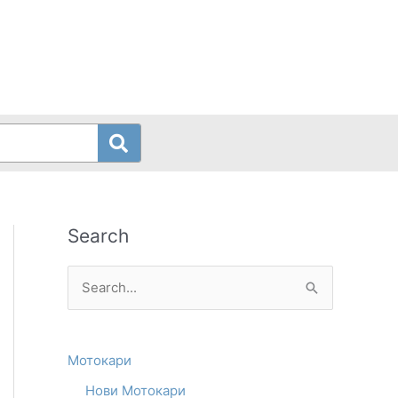
Search
S
e
a
Мотокари
r
Нови Мотокари
c