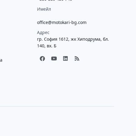
Имейл
office@motokari-bg.com
Адрес
гр. София 1612, жк Хиподрума, бл.
140, вх. Б
F
Y
L
R
ка
a
o
i
s
c
u
n
s
e
t
k
b
u
e
o
b
d
o
e
i
k
n