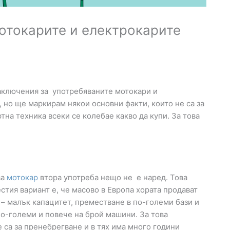
отокарите и електрокарите
аключения за употребяваните мотокари и
 но ще маркирам някои основни факти, които не са за
на техника всеки се колебае какво да купи. За това
ва
мотокар
втора употреба нещо не е наред. Това
естия вариант е, че масово в Европа хората продават
– малък капацитет, преместване в по-големи бази и
по-големи и повече на брой машини. За това
 са за пренебрегване и в тях има много години