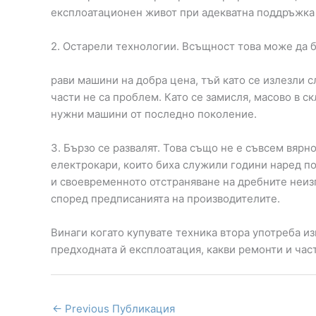
експлоатационен живот при адекватна поддръжка 
2. Остарели технологии. Всъщност това може да б
рави машини на добра цена, тъй като се излезли 
части не са проблем. Като се замисля, масово в с
нужни машини от последно поколение.
3. Бързо се развалят. Това също не е съвсем вярн
електрокари, които биха служили години наред п
и своевременното отстраняване на дребните неи
според предписанията на производителите.
Винаги когато купувате техника втора употреба и
предходната й експлоатация, какви ремонти и час
←
Previous Публикация