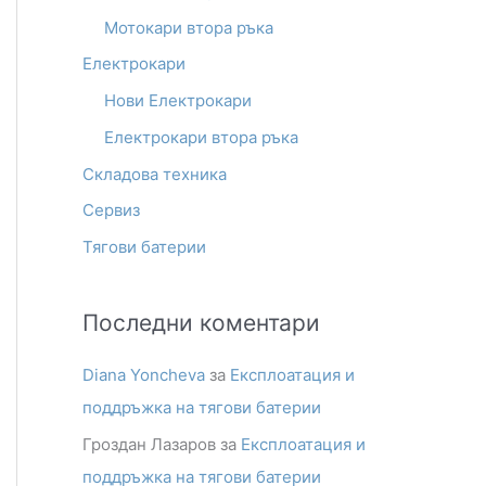
Мотокари втора ръка
h
Електрокари
f
o
Нови Електрокари
r
Електрокари втора ръка
:
Складова техника
Сервиз
Тягови батерии
Последни коментари
Diana Yoncheva
за
Експлоатация и
поддръжка на тягови батерии
Гроздан Лазаров
за
Експлоатация и
поддръжка на тягови батерии