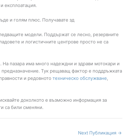
и експлоатация.
ъде и голям плюс. Получавате зд
следващите модели. Поддържат се лесно, резервните
кладовете и логистичните центрове просто не са
о. На пазара има много надеждни и здрави мотокари и
о предназначение. Тук рещаващ фактор е поддръжката
зправности и редовното
техническо обслужване
,
зисквайте доколкото е възможно информация за
ти са били сменяни.
Next Публикация
→